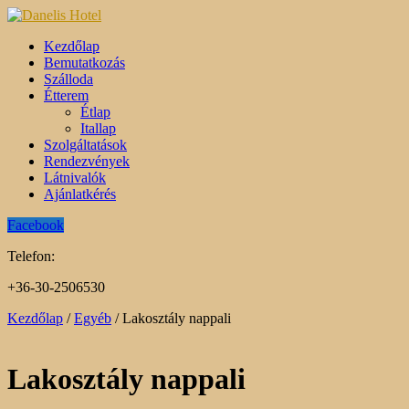
Kezdőlap
Bemutatkozás
Szálloda
Étterem
Étlap
Itallap
Szolgáltatások
Rendezvények
Látnivalók
Ajánlatkérés
Facebook
Telefon:
+36-30-2506530
Kezdőlap
/
Egyéb
/ Lakosztály nappali
Lakosztály nappali